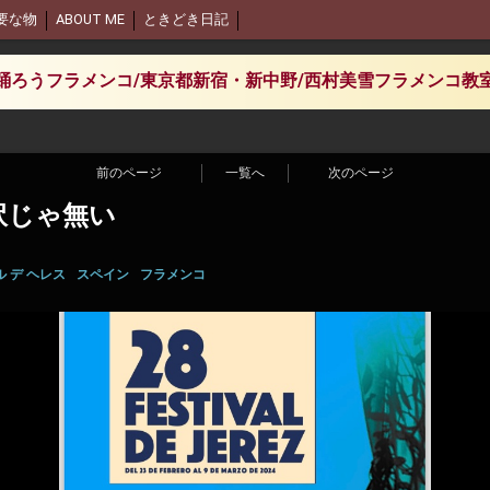
要な物
ABOUT ME
ときどき日記
踊ろうフラメンコ/東京都新宿・新中野/西村美雪フラメンコ教
前のページ
一覧へ
次のページ
訳じゃ無い
 デ ヘレス
スペイン
フラメンコ